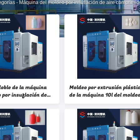
egorías
-
Máquina del moldeo por insuflación de aire comprimi
doble de la máquina
Moldeo por extrusión plásti
 por insuflación de
de la máquina 10l del molde
imido del HDPE de la
por insuflación de aire
s cosméticos 3 capas
comprimido de la caja de la
estación doble médica