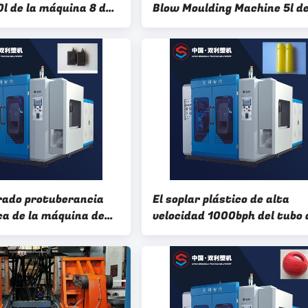
l de la máquina 8 del
Blow Moulding Machine 5l de
 insuflación de aire
HDPE de la capa
o del HDPE de la
ncia
rado protuberancia
El soplar plástico de alta
a de la máquina de
velocidad 1000bph del tubo 
de la botella del
HDPE de la máquina plástica
l
moldeo por insuflación de ai
comprimido