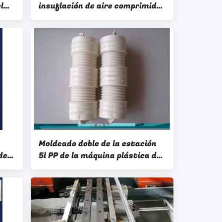
l
insuflación de aire comprimido
del HDPE 5l acanaló el tubo
moldeado de 1 capa
Moldeado doble de la estación
del
5l PP de la máquina plástica del
 del
moldeo por insuflación de aire
re
comprimido del HDPE de 1 capa