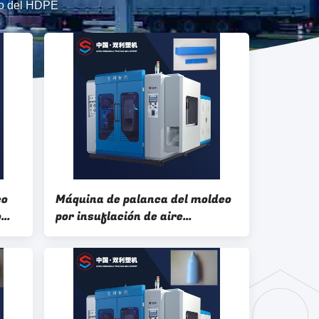
do del HDPE
co
Máquina de palanca del moldeo
o
por insuflación de aire
comprimido del HDPE que
afianza el moldeado del ABS con
abrazadera 10l