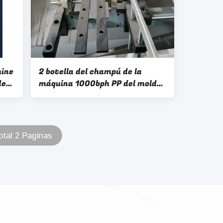
hine
2 botella del champú de la
de
máquina 1000bph PP del moldeo
por insuflación de aire
comprimido del HDPE de la capa
otal 2 Paginas