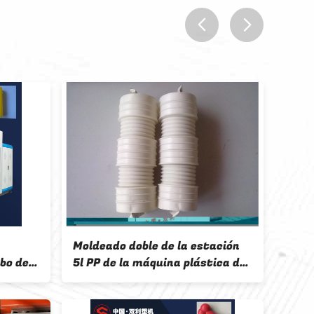
prev
next
ado doble de la estación
Estación doble de la má
de la máquina plástica del
del moldeo por insuflaci
 por insuflación de aire
aire comprimido del HDP
imido del HDPE de 1 capa
caja de los cosméticos 
de 10l