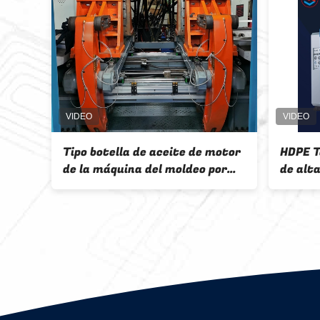
ella de aceite de motor
HDPE Toy Blow Molding M
áquina del moldeo por
de alta velocidad, máquin
ción de aire comprimido
moldear del HDPE de la bo
E, de U máquina que
 para la botella plástica