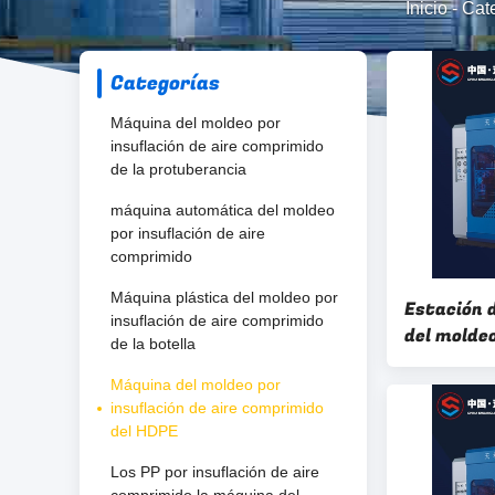
Inicio
-
Cat
Categorías
Máquina del moldeo por
insuflación de aire comprimido
de la protuberancia
máquina automática del moldeo
por insuflación de aire
comprimido
Máquina plástica del moldeo por
Estación 
insuflación de aire comprimido
del moldeo
de la botella
aire compr
Máquina del moldeo por
caja de lo
insuflación de aire comprimido
de 10l
del HDPE
Los PP por insuflación de aire