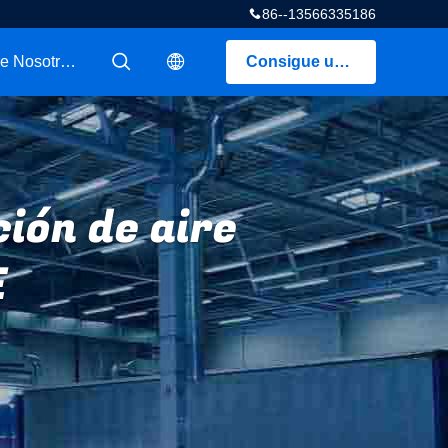
86--13566335186
Sobre Nosotros
Consigue una cotización
描述
描述
ión de aire
E