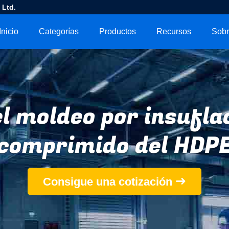
 Ltd.
Inicio
Categorías
Productos
Recursos
l moldeo por insuflac
comprimido del HDP
Consigue una cotización