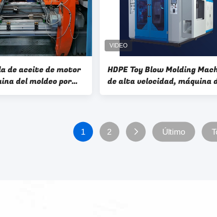
la de aceite de motor
HDPE Toy Blow Molding Mac
uina del moldeo por
de alta velocidad, máquina 
ón de aire comprimido
moldear del HDPE de la bola
 de U máquina que
ara la botella plástica
1
2
Último
T