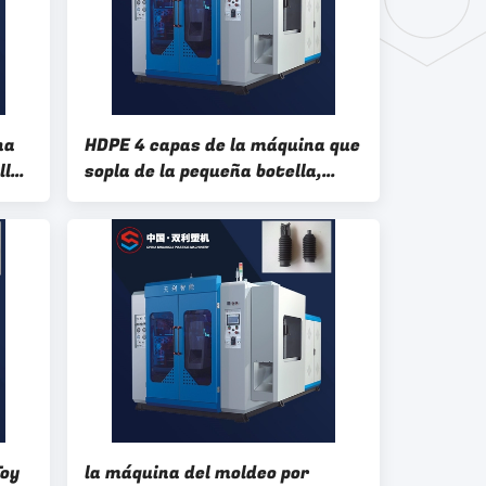
na
HDPE 4 capas de la máquina que
lla
sopla de la pequeña botella,
máquina serva del ventilador
or
de la botella
ido
Toy
la máquina del moldeo por