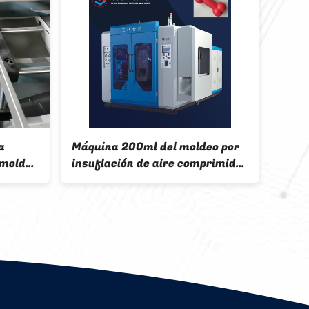
na 200ml del moldeo por
Botella química de la m
lación de aire comprimido
10L del ventilador de la 
PE de Toy Toggle del
de la capa del HDPE de l
l doméstico
máquina multi del mold
etamente automática
insuflación de aire com