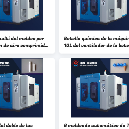
ulti del moldeo por
Botella química de la máqui
ón de aire comprimido
10L del ventilador de la bote
de la botella 10l del
de la capa del HDPE de la
, botella del HDPE de
máquina multi del moldeo p
e U que hace la
insuflación de aire comprim
el doble de las
6 moldeado automático de 