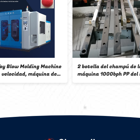
achine
2 botella del champú de la
Máqui
a de
máquina 1000bph PP del moldeo
insuf
la
por insuflación de aire
del HD
comprimido del HDPE de la capa
anima
compl