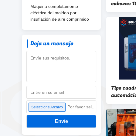
cabezas 10
Máquina completamente
moldeo por
eléctrica del moldeo por
comprimid
insuflación de aire comprimido
protubera
Deja un mensaje
Tipo cuad
automátic
moldear U 
Por favor seleccione archivo
Seleccione Archivo
HDPE de 5
Envíe