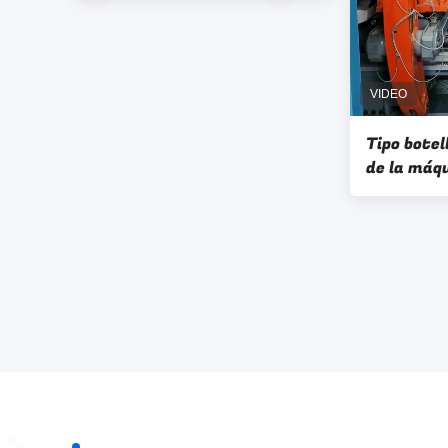
Tipo botel
de la máq
insuflaci
del HDPE,
sopla 5l p