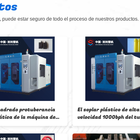
tos
 puede estar seguro de todo el proceso de nuestros productos.
cia
El soplar plástico de alta
Molde
 de
velocidad 1000bph del tubo del
5l PP 
l
HDPE de la máquina plástica del
moldeo
moldeo por insuflación de aire
compr
comprimido