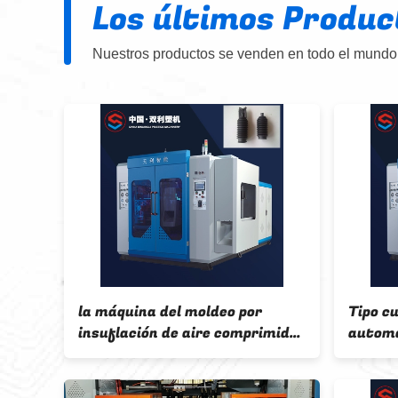
Los últimos Produc
Nuestros productos se venden en todo el mundo,
ina del moldeo por
Tipo cuadrado protuberan
ción de aire comprimido
automática de la máquina
 5l acanaló el tubo
moldear U de la botella de
o de 1 capa
HDPE de 5l