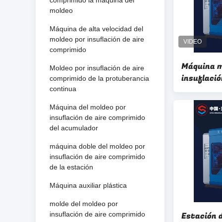
comprimido la máquina del
moldeo
Máquina de alta velocidad del
moldeo por insuflación de aire
comprimido
Máquina m
Moldeo por insuflación de aire
insuflaci
comprimido de la protuberancia
de la capa 
continua
pegamento
Máquina del moldeo por
la serie d
insuflación de aire comprimido
máquina
del acumulador
máquina doble del moldeo por
insuflación de aire comprimido
de la estación
Máquina auxiliar plástica
molde del moldeo por
insuflación de aire comprimido
Estación d