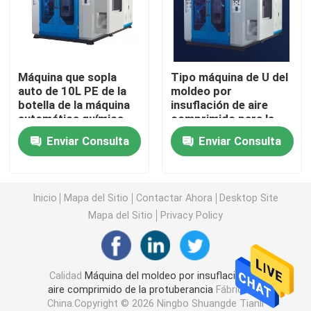
Máquina del moldeo por insuflación de aire comprimid
Máquina que sopla
Tipo máquina de U del
Los PP por insuflación de aire comprimido la máquina
auto de 10L PE de la
moldeo por
botella de la máquina
insuflación de aire
automática química
comprimido para la
Máquina de alta velocidad del moldeo por insuflación 
del moldeo por
botella plástica
Enviar Consulta
Enviar Consulta
insuflación de aire
comprimido
Moldeo por insuflación de aire comprimido de la protu
Inicio
Mapa del Sitio
Contactar Ahora
Desktop Site
Máquina del moldeo por insuflación de aire comprimi
Mapa del Sitio
Privacy Policy
máquina doble del moldeo por insuflación de aire com
Calidad
Máquina del moldeo por insuflación de
aire comprimido de la protuberancia
Fábrica De
Máquina auxiliar plástica
China.Copyright © 2026 Ningbo Shuangde Tianli