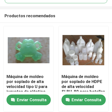
Productos recomendados
Máquina de moldeo
Máquina de moldeo
Hogar
por soplado de alta
por soplado de HDPE
velocidad tipo U para
de alta velocidad
juguetes de plástico
SLBU-80 para botellas
Productos
para niños
de leche plásticas
Enviar Consulta
Enviar Consulta
Sobre nosotros