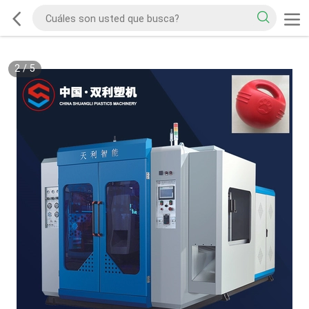
2
/
5