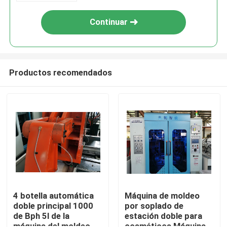
Continuar
Productos recomendados
Hogar
Productos
4 botella automática
Máquina de moldeo
doble principal 1000
por soplado de
de Bph 5l de la
estación doble para
Sobre nosotros
máquina del moldeo
cosméticos Máquina