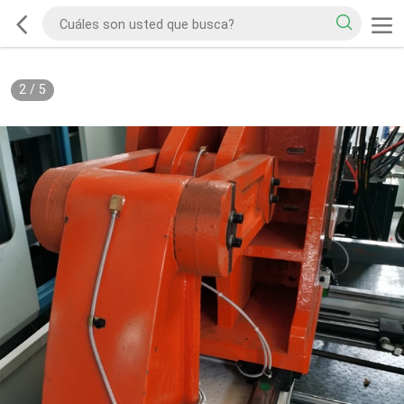
2
/
5