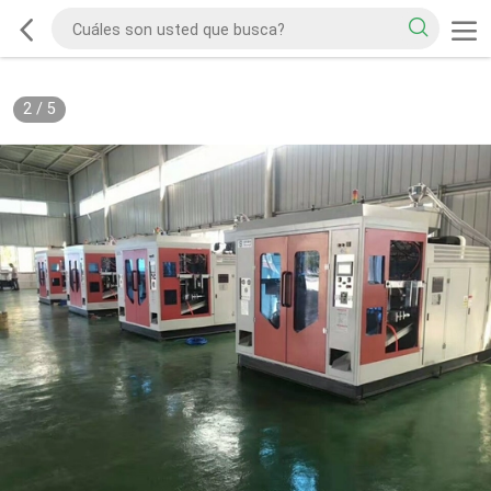
2
/
5