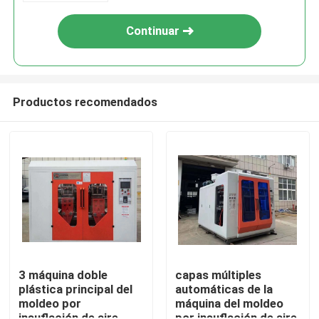
Continuar
Productos recomendados
Inicio
Sobre nosotros
3 máquina doble
capas múltiples
plástica principal del
automáticas de la
moldeo por
máquina del moldeo
Contactos
insuflación de aire
por insuflación de aire