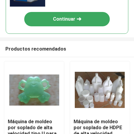
del HDPE
Continuar
Productos recomendados
Hogar
Productos
Máquina de moldeo
Máquina de moldeo
por soplado de alta
por soplado de HDPE
Sobre nosotros
velocidad tipo U para
de alta velocidad