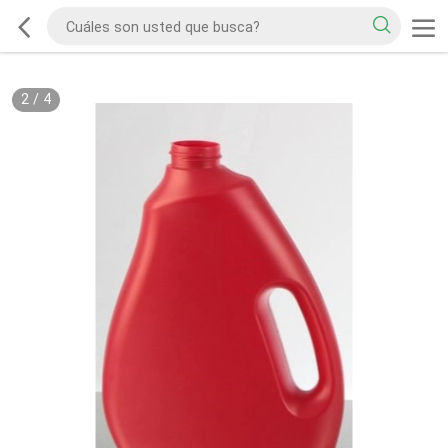
2
/
4