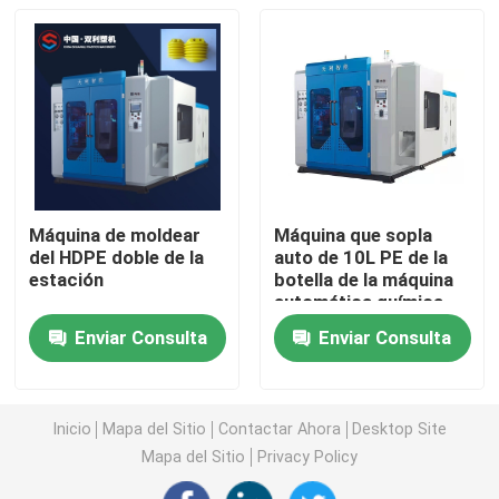
que hace la máquina
Máquina del moldeo por insuflación de aire comprimid
Los PP por insuflación de aire comprimido la máquina
Máquina de alta velocidad del moldeo por insuflación 
Máquina de moldear
Máquina que sopla
del HDPE doble de la
auto de 10L PE de la
Moldeo por insuflación de aire comprimido de la protu
estación
botella de la máquina
automática química
del moldeo por
Enviar Consulta
Enviar Consulta
Máquina del moldeo por insuflación de aire comprimi
insuflación de aire
comprimido
máquina doble del moldeo por insuflación de aire com
Inicio
Mapa del Sitio
Contactar Ahora
Desktop Site
Mapa del Sitio
Privacy Policy
Máquina auxiliar plástica